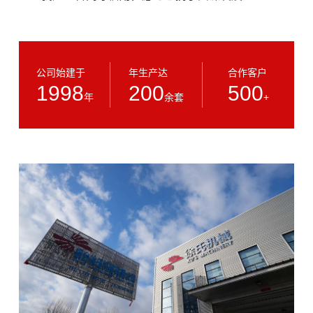
公司始建于
年生产达
合作客户
1998
200
500
年
余套
+