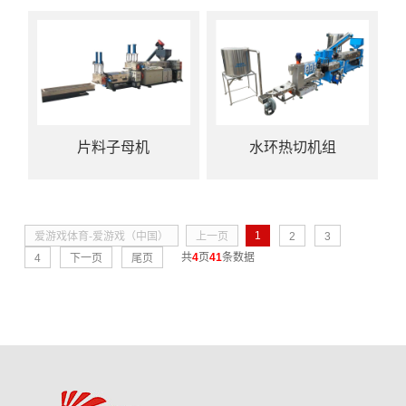
片料子母机
水环热切机组
1
爱游戏体育-爱游戏（中国）
上一页
2
3
共
4
页
41
条数据
4
下一页
尾页