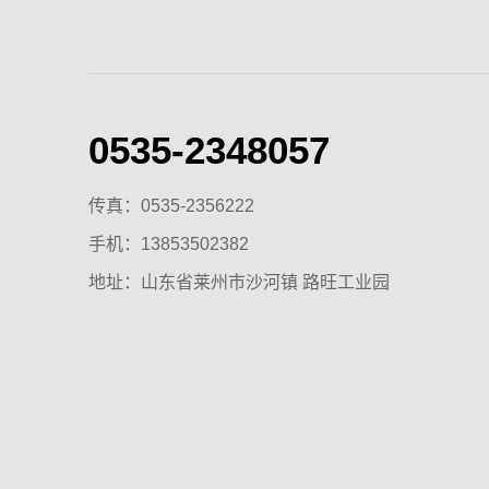
0535-2348057
传真：0535-2356222
手机：
13853502382
地址：山东省莱州市沙河镇 路旺工业园