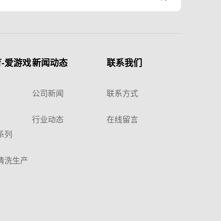
-爱游戏
新闻动态
联系我们
公司新闻
联系方式
行业动态
在线留言
系列
清洗生产