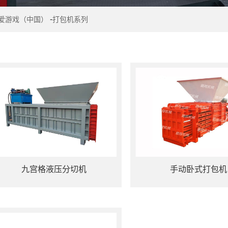
-
-爱游戏（中国）
打包机系列
九宫格液压分切机
手动卧式打包机