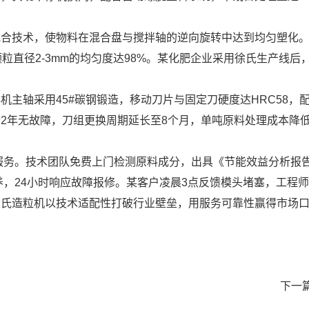
技术，使物料在混合盘与搅拌轴的逆向旋转中达到均匀塑化。
直径2-3mm的均匀度达98%。某化肥企业采用徐氏生产线后，
轴采用45#碳钢锻造，移动刀片与固定刀硬度达HRC58，配
2年无故障，刀组更换周期延长至8个月，单吨原料处理成本降低
服务。技术团队免费上门检测原料成分，出具《节能效益分析报
养，24小时响应故障报修。某客户凌晨3点反馈模头堵塞，工程
造粒机以技术适配性打破行业壁垒，用服务可靠性赢得市场口
下一